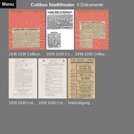
Menu
Cottbus Stadttheater
6 Dokumente
1936 1030 Cottbus_Cottbuser Anzeiger_R_02.11.1936
1936 1030 Cottbus_Cottbuser Anzeiger_R_02.11.1936a
1936 1030 Cottbus_Lausitzer Landeszeitung_R_02.11.1936
1936 1030 Cottbus_Menaka Programminhalt Rückseite
1936 1030 Cottbus_Menaka Programmheft Vorderseite
Ankündigung im Wochenplan