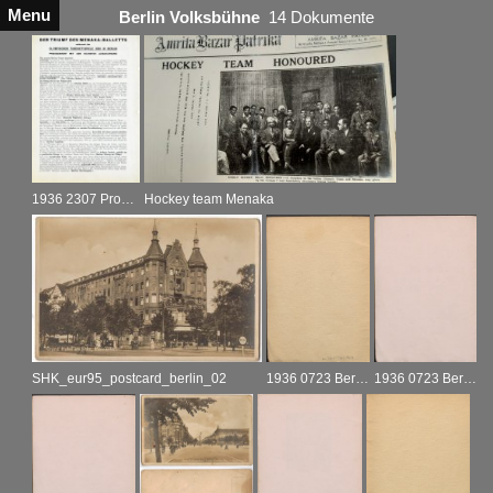
Menu
Berlin Volksbühne
14 Dokumente
1936 2307 Programmheft Sayer
Hockey team Menaka
SHK_eur95_postcard_berlin_02
1936 0723 Berlin Programm Tanzwettspiele_002
1936 0723 Berlin Programm Tanzwettspiele_004