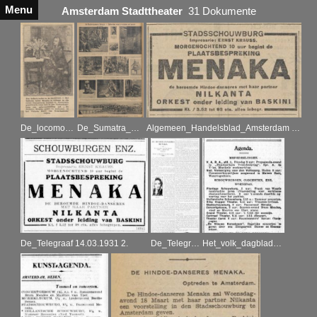
Menu
Amsterdam Stadttheater
31 Dokumente
De_locomotief 28.03.1936
De_Sumatra_post 20.04.1931
Algemeen_Handelsblad_Amsterdam 13.03.1931
De_Telegraaf 14.03.1931 2.
De_Telegraaf 17.03.1931
Het_volk_dagblad_voor_de_arbeiderspartĳ 17.03.1931