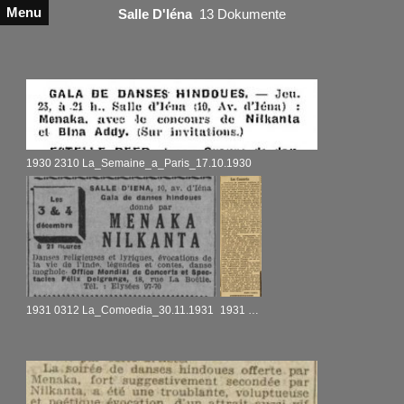
Menu
Salle D'Iéna
13 Dokumente
1930 2310 La_Semaine_a_Paris_17.10.1930
1931 0312 La_Comoedia_30.11.1931
1931 0312 Paris-midi_14.12.1931