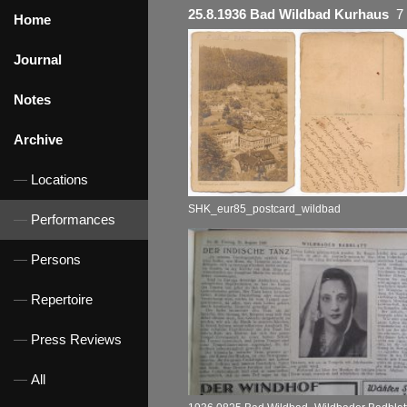
25.8.1936 Bad Wildbad Kurhaus
7 
Home
Journal
Notes
Archive
Locations
SHK_eur85_postcard_wildbad
Performances
Persons
Repertoire
Press Reviews
All