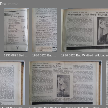
Dokumente
1936 0825 Bad Wildbad_Wildbader Badblatt_A_23.08.1936c
1936 0825 Bad Wildbad_Wildbader Badblatt_R_16.08.1936mont
1936 0825 Bad Wildbad_Wildbader