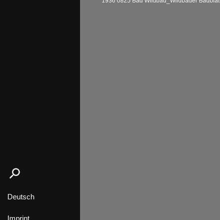
1936 0825 Bad Wildbad_Wildbader Badbla
Deutsch
Imprint